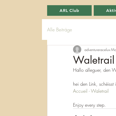
ARL Club
Akti
Alle Beiträge
adventureracelux
Ma
Waletrail
Hallo alleguer, den 
hei den Link, schéisst
Accueil - Waletrail
Enjoy every step. 