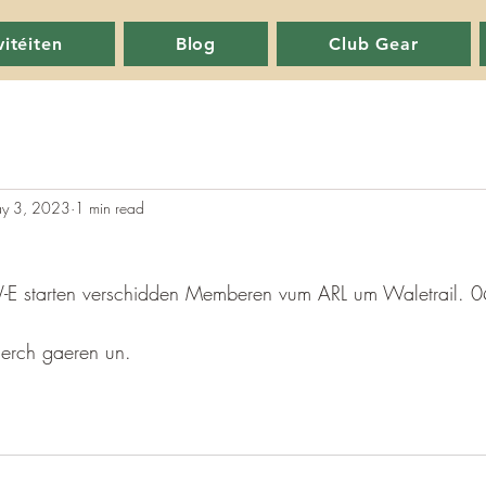
vitéiten
Blog
Club Gear
y 3, 2023
1 min read
W-E starten verschidden Memberen vum ARL um Waletrail.
 ierch gaeren un.