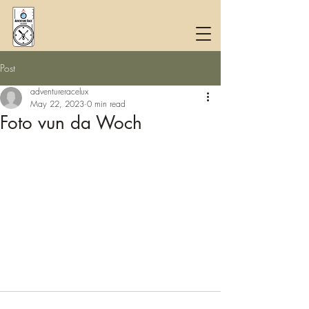
Post
adventureracelux
May 22, 2023
0 min read
Foto vun da Woch